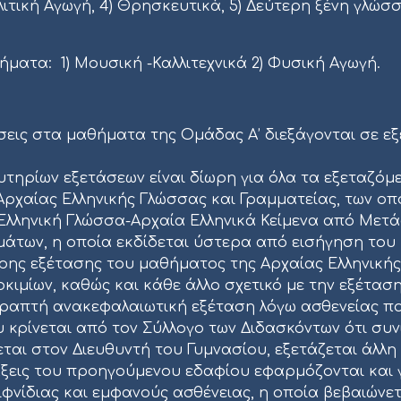
ολιτική Αγωγή, 4) Θρησκευτικά, 5) Δεύτερη ξένη γλώσσ
ήματα: 1) Μουσική -Καλλιτεχνικά 2) Φυσική Αγωγή.
σεις στα μαθήματα της Ομάδας Α’ διεξάγονται σε εξε
ηρίων εξετάσεων είναι δίωρη για όλα τα εξεταζό
χαίας Ελληνικής Γλώσσας και Γραμματείας, των οποί
 Ελληνική Γλώσσα-Αρχαία Ελληνικά Κείμενα από Μετ
ων, η οποία εκδίδεται ύστερα από εισήγηση του Ι
ωρης εξέτασης του μαθήματος της Αρχαίας Ελληνική
ίων, καθώς και κάθε άλλο σχετικό με την εξέταση 
ραπτή ανακεφαλαιωτική εξέταση λόγω ασθενείας π
 κρίνεται από τον Σύλλογο των Διδασκόντων ότι συν
λεται στον Διευθυντή του Γυμνασίου, εξετάζεται άλλη 
άξεις του προηγούμενου εδαφίου εφαρμόζονται και
φνίδιας και εμφανούς ασθένειας, η οποία βεβαιώνε