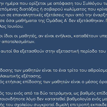
ην ημέρα που ορίζεται με απόφαση του Συλλόγου τ
όμενες διατάξεις ή σοβαρού κωλύματος που κρίνετ
ουν σε επαναληπτικές εξετάσεις πριν από την έναρ
 σε όσα μαθήματα της Ομάδας Α ́ δεν εξετάσθηκαν. 
ος Ιουνίου.
 ίδιοι οι μαθητές, αν είναι ενήλικοι, καταθέτουν υ
ων αποτελεσμάτων.
 αυτοί θα εξετασθούν στην εξεταστική περίοδο του
́δοσης των μαθητών είναι το ένα τρίτο του αθροί
αιωτικής εξέτασης.
́ς ετήσιας επίδοσης των μαθητών είναι ο μέσος ο
μός του ενός από τα δύο τετράμηνα, ως βαθμός επι
οιονδήποτε λόγο δεν κατατεθεί βαθμολογία ενός μ
ής του σχολείου συγκροτεί διμελή επιτροπή εκπαιδε