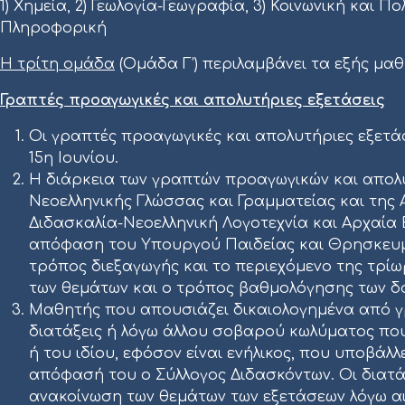
1) Χημεία, 2) Γεωλογία-Γεωγραφία, 3) Κοινωνική και Π
Πληροφορική
Η τρίτη ομάδα
(Ομάδα Γ’) περιλαμβάνει τα εξής μαθ
Γραπτές προαγωγικές και απολυτήριες εξετάσεις
Οι γραπτές προαγωγικές και απολυτήριες εξετά
15η Ιουνίου.
Η διάρκεια των γραπτών προαγωγικών και απολυτ
Νεοελληνικής Γλώσσας και Γραμματείας και της Αρ
Διδασκαλία-Νεοελληνική Λογοτεχνία και Αρχαία
απόφαση του Υπουργού Παιδείας και Θρησκευμάτ
τρόπος διεξαγωγής και το περιεχόμενο της τρί
των θεμάτων και ο τρόπος βαθμολόγησης των δοκιμ
Μαθητής που απουσιάζει δικαιολογημένα από γ
διατάξεις ή λόγω άλλου σοβαρού κωλύματος που
ή του ιδίου, εφόσον είναι ενήλικος, που υποβάλ
απόφασή του ο Σύλλογος Διδασκόντων. Οι διατ
ανακοίνωση των θεμάτων των εξετάσεων λόγω αι